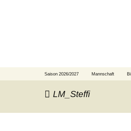
Zum
Inhalt
ESG Frank
springen
Willkommen auf der Homep
Saison 2026/2027
Mannschaft
Bi
Spielergebnisse
2026/2027
LM_Steffi
Schnittlisten 2026/2027