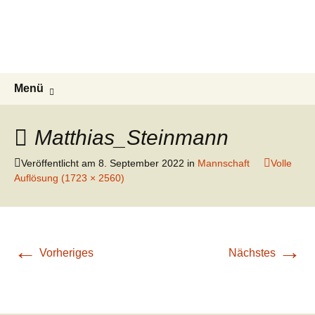
ESG Frankonia
Zum
Inhalt
Willkommen auf der Homepage des
springen
Kegelclubs ESG Frankonia
Suchen
Menü
nach:
Matthias_Steinmann
Veröffentlicht am
8. September 2022
in
Mannschaft
Volle
Auflösung (1723 × 2560)
←
→
Vorheriges
Nächstes