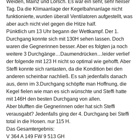
Weiden, Mainz und Lorsch. Es war ein sehr, sehr heißer
Tag. Da die Klimaanlage der Kegelbahnanlage nicht
funktionierte, wurden überall Ventilatoren aufgestellt, was
aber auch nicht viel gegen die Hitze half.
Pünktlich um 13 Uhr begann der Wettkampf. Der 1.
Durchgang konnte sich mit 130H sehen lassen. Doch
waren die Gegnerinnen besser. Aber es folgten ja noch
weitere 3 Durchgänge…Daumendrücken…leider verlief
der folgende mit 123 H nicht so optimal wie gehofft. Aber
Steffi konnte sich rantasten, da die Kondition bei den
anderen scheinbar nachließ. Es sah jedenfalls danach
aus, denn im 3.Durchgang schöpfte man Hoffnung, die
Kegel fielen wie man es sich wünschte und Steffi hatte
mit 146H den besten Durchgang von allen.
Aber blufften die Gegnerinnen oder hat sich Steffi
verausgabt? Jedenfalls ging der 4. Durchgang bei Steffi
total in die Hosen. nur 115 H.
Das Gesamtergebnis:
V 364 A 149 FW 9 513 GH