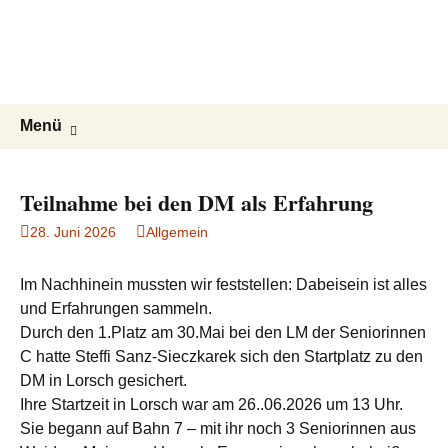
ESG Frankonia
Zum
Inhalt
Willkommen auf der Homepage des
springen
Kegelclubs ESG Frankonia
Suchen
Menü
nach:
Teilnahme bei den DM als Erfahrung
28. Juni 2026
Allgemein
Im Nachhinein mussten wir feststellen: Dabeisein ist alles
und Erfahrungen sammeln.
Durch den 1.Platz am 30.Mai bei den LM der Seniorinnen
C hatte Steffi Sanz-Sieczkarek sich den Startplatz zu den
DM in Lorsch gesichert.
Ihre Startzeit in Lorsch war am 26..06.2026 um 13 Uhr.
Sie begann auf Bahn 7 – mit ihr noch 3 Seniorinnen aus