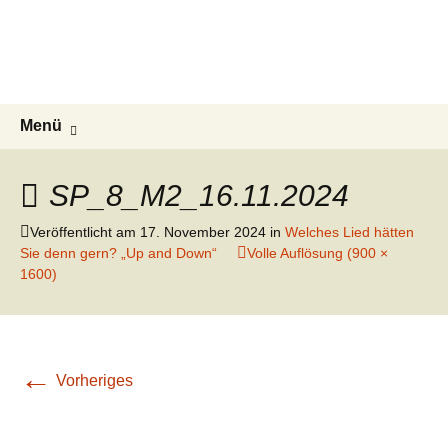
ESG Frankonia
Zum
Inhalt
Willkommen auf der Homepage des
springen
Kegelclubs ESG Frankonia
Suchen
Menü
nach:
SP_8_M2_16.11.2024
Veröffentlicht am
17. November 2024
in
Welches Lied hätten
Sie denn gern? „Up and Down“
Volle Auflösung (900 ×
1600)
←
Vorheriges