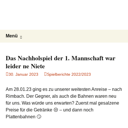
ESG Frankonia
Zum
Inhalt
Willkommen auf der Homepage des
springen
Kegelclubs ESG Frankonia
Suchen
Menü
nach:
Das Nachholspiel der 1. Mannschaft war
leider ne Niete
30. Januar 2023
Spielberichte 2022/2023
Am 28.01.23 ging es zu unserer weitesten Anreise – nach
Rimbach. Der Gegner, als auch die Bahnen waren neu
für uns. Was würde uns erwarten? Zuerst mal gesalzene
Preise für die Getränke 😒 – und dann noch
Plattenbahnen 🙄