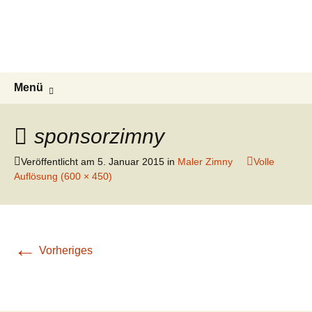
ESG Frankonia
Zum
Inhalt
Willkommen auf der Homepage des
springen
Kegelclubs ESG Frankonia
Suchen
Menü
nach:
sponsorzimny
Veröffentlicht am
5. Januar 2015
in
Maler Zimny
Volle
Auflösung (600 × 450)
←
Vorheriges