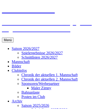
Zum
ESG Frankonia
Inhalt
springen
Willkommen auf der Homepage des
Kegelclubs ESG Frankonia
Menü
Saison 2026/2027
Spielergebnisse 2026/2027
Schnittlisten 2026/2027
Mannschaft
Bilder
Clubinfos
Chronik der aktuellen 1. Mannschaft
Chronik der aktuellen 2. Mannschaft
Sponsoren/Werbepartner
Maler Zimny
Bahnanlage
Posten im Club
Archiv
Saison 2025/2026