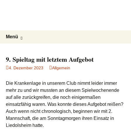
ESG Frankonia
Zum
Inhalt
Willkommen auf der Homepage des
springen
Kegelclubs ESG Frankonia
Suchen
Menü
nach:
9. Spieltag mit letztem Aufgebot
4. Dezember 2023
Allgemein
Die Krankenlage in unserem Club nimmt leider immer
mehr zu und wir mussten an diesem Spielwochenende
auf alle zurückgreifen, die noch einigermaßen
einsatzfähig waren. Was konnte dieses Aufgebot reißen?
Auch wenn nicht chronologisch, beginnen wir mit 2.
Mannschaft, die am Sonntagmorgen ihren Einsatz in
Liedolsheim hatte.