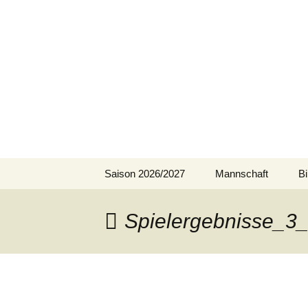
Zum
Inhalt
ESG Frank
springen
Willkommen auf der Homep
Saison 2026/2027
Mannschaft
Bi
Spielergebnisse
2026/2027
Spielergebnisse_3
Schnittlisten 2026/2027