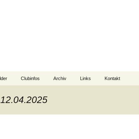
onia
age des Kegelclubs ESG Frankonia
lder
Clubinfos
Archiv
Links
Kontakt
Chronik der aktuellen 1.
Saison 2025/2026
Schnittlist
Mannschaft
_12.04.2025
Saison 2024/2025
Spielergeb
Schnittlist
Chronik der aktuellen 2.
2025/2026
Mannschaft
Saison 2023/2024
Spielergeb
Schnittlist
2024/2025
Sponsoren/Werbepartner
Maler Zimny
Saison 2022/2023
Spielberich
Spielberich